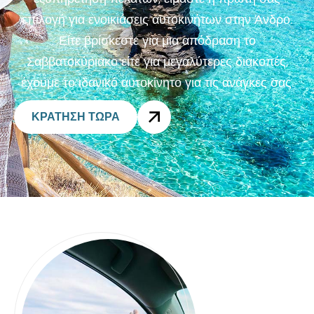
επιλογή για ενοικιάσεις αυτοκινήτων στην Άνδρο.
Είτε βρίσκεστε για μια απόδραση το
Σαββατοκύριακο είτε για μεγαλύτερες διακοπές,
έχουμε το ιδανικό αυτοκίνητο για τις ανάγκες σας.
ΚΡΑΤΗΣΗ ΤΩΡΑ