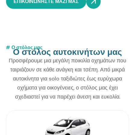
ΕΠΙΚΟΙΝΩΝΗΣΤΕ ΜΑΖΙ ΜΑΣ
# Ο στόλος μας
Ο
σ
τ
ό
λ
ο
ς
α
υ
τ
ο
κ
ι
ν
ή
τ
ω
ν
μ
α
ς
Προσφέρουμε μια μεγάλη ποικιλία οχημάτων που
ταιριάζουν σε κάθε ανάγκη και τσέπη. Από μικρά
αυτοκίνητα για solo ταξιδιώτες έως ευρύχωρα
οχήματα για οικογένειες, ο στόλος μας έχει
σχεδιαστεί για να παρέχει άνεση και ευκολία.