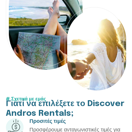
# Σχετικά με εμάς
Γ
ι
α
τ
ί
ν
α
ε
π
ι
λ
έ
ξ
ε
τ
ε
τ
ο
D
i
s
c
o
v
e
r
A
n
d
r
o
s
R
e
n
t
a
l
s
;
Προσιτές τιμές
Προσφέρουμε ανταγωνιστικές τιμές για