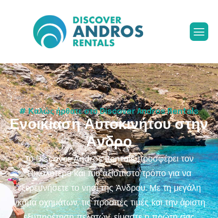
# Καλώς ήρθατε στο Discover Andros Rentals
Ε
ν
ο
ι
κ
ί
α
σ
η
Α
υ
τ
ο
κ
ι
ν
ή
τ
ο
υ
σ
τ
η
ν
Ά
ν
δ
ρ
ο
Το Discover Andros Rentals προσφέρει τον
ευκολότερο και πιο αξιόπιστο τρόπο για να
εξερευνήσετε το νησί της Άνδρου. Με τη μεγάλη
γκάμα οχημάτων, τις προσιτές τιμές και την άριστη
εξυπηρέτηση πελατών, είμαστε η πρώτη σας